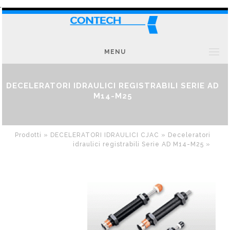
.
MENU
DECELERATORI IDRAULICI REGISTRABILI SERIE AD
M14-M25
Prodotti »
DECELERATORI IDRAULICI CJAC »
Deceleratori
idraulici registrabili Serie AD M14-M25
»