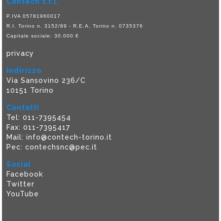
Contech s.r.l.
P.IVA 05781960017
R.I. Torino n. 3152/89 - R.E.A. Torino n. 0735376
Capitale sociale: 30.000 €
privacy
Indirizzo
Via Sansovino 236/C
10151 Torino
Contatti
Tel:
011-7395454
Fax: 011-7395417
Mail:
info@contech-torino.it
Pec: contechsnc@pec.it
Social
Facebook
Twitter
YouTube